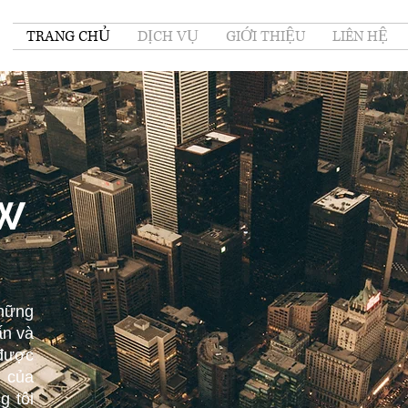
TRANG CHỦ
DỊCH VỤ
GIỚI THIỆU
LIÊN HỆ
W
hững
ấn và
 được
i của
g tôi