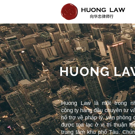
HUONG LA
Huong Law là một trong n
công ty hàng đầu chuyên tư v
hổ trợ về pháp lý, văn phòng
được tọa lạc ở vị trí thuận lợ
trung tâm khu phố Tàu. Chún