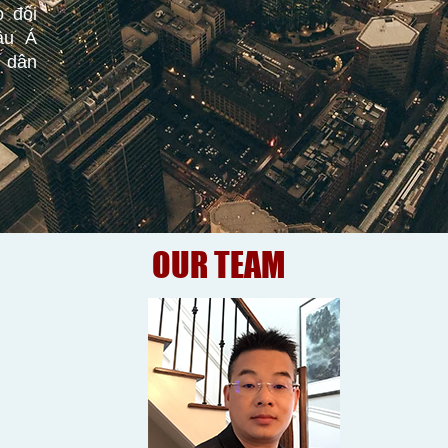
 đối
âu Á
 dân
OUR TEAM